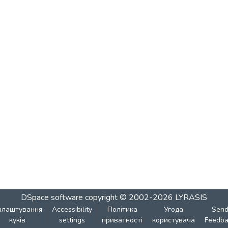
DSpace software
copyright © 2002-2026
LYRASIS
алаштування
Accessibility
Політика
Угода
Sen
куків
settings
приватності
користувача
Feedba