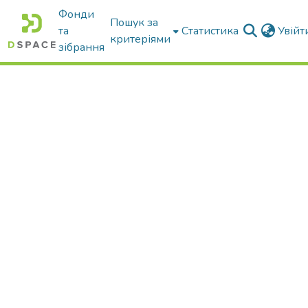
Фонди
Пошук за
та
Статистика
Увій
критеріями
зібрання