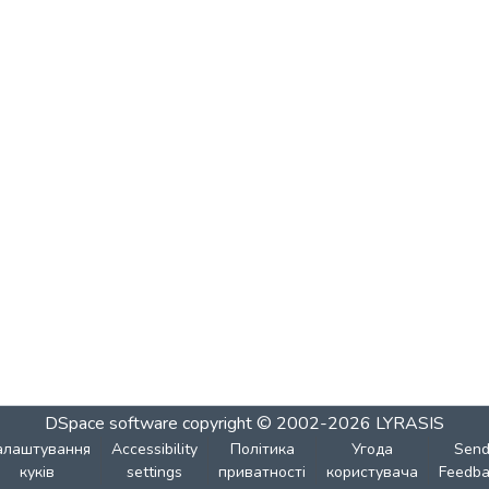
DSpace software
copyright © 2002-2026
LYRASIS
алаштування
Accessibility
Політика
Угода
Sen
куків
settings
приватності
користувача
Feedba