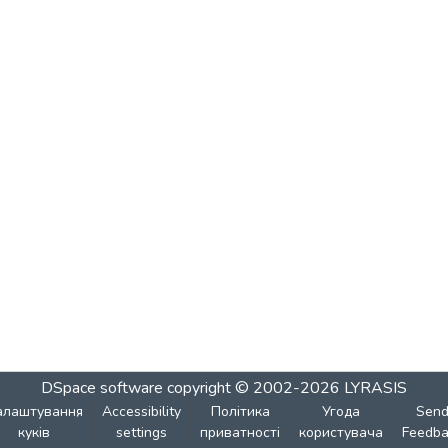
DSpace software
copyright © 2002-2026
LYRASIS
алаштування
Accessibility
Політика
Угода
Sen
куків
settings
приватності
користувача
Feedba