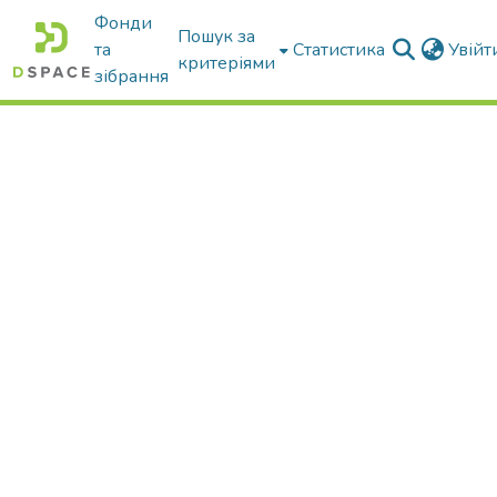
Фонди
Пошук за
та
Статистика
Увій
критеріями
зібрання