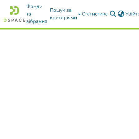
Фонди
Пошук за
та
Статистика
Увій
критеріями
зібрання