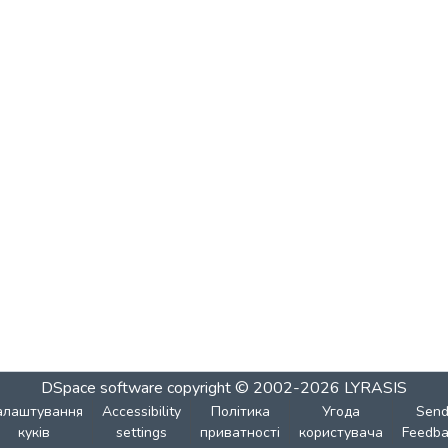
DSpace software
copyright © 2002-2026
LYRASIS
алаштування
Accessibility
Політика
Угода
Sen
куків
settings
приватності
користувача
Feedba