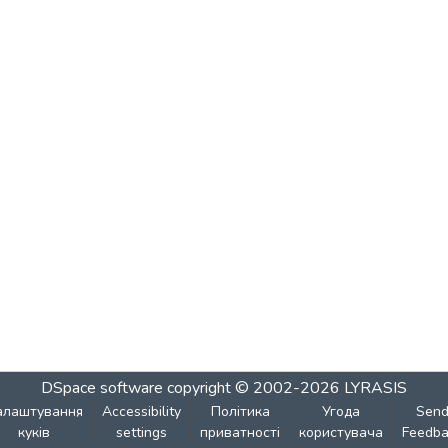
DSpace software
copyright © 2002-2026
LYRASIS
алаштування
Accessibility
Політика
Угода
Sen
куків
settings
приватності
користувача
Feedba