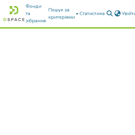
Фонди
Пошук за
та
Статистика
Увій
критеріями
зібрання