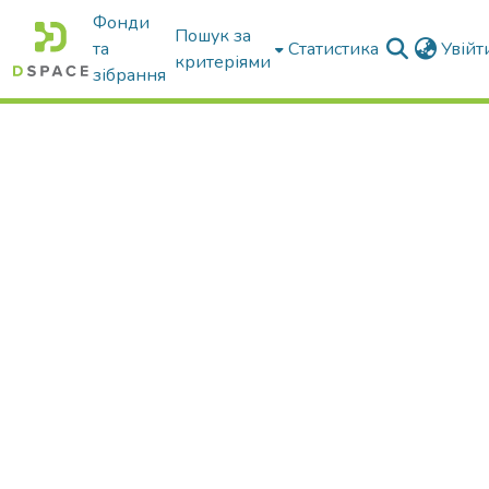
Фонди
Пошук за
та
Статистика
Увій
критеріями
зібрання