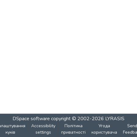
DSpace software
copyright © 2002-2026
LYRASIS
алаштування
Accessibility
Політика
Угода
Sen
куків
settings
приватності
користувача
Feedba