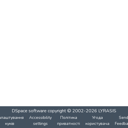
DSpace software
copyright © 2002-2026
LYRASIS
алаштування
Accessibility
Політика
Угода
Sen
куків
settings
приватності
користувача
Feedba