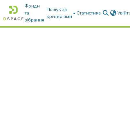
Фонди
Пошук за
та
Статистика
Увій
критеріями
зібрання