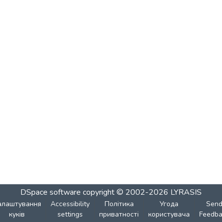
DSpace software
copyright © 2002-2026
LYRASIS
алаштування
Accessibility
Політика
Угода
Sen
куків
settings
приватності
користувача
Feedba