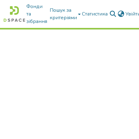
Фонди
Пошук за
та
Статистика
Увій
критеріями
зібрання