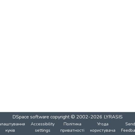
DSpace software
copyright © 2002-2026
LYRASIS
алаштування
Accessibility
Політика
Угода
Sen
куків
settings
приватності
користувача
Feedba