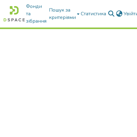
Фонди
Пошук за
та
Статистика
Увій
критеріями
зібрання