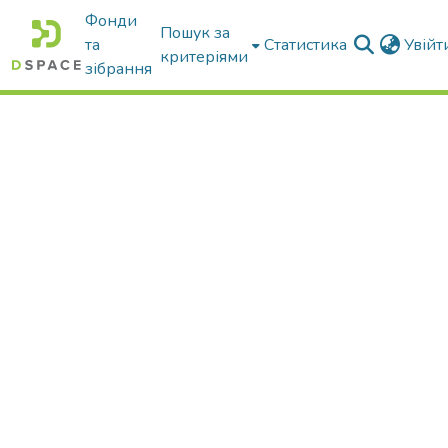
Фонди
Пошук за
та
Статистика
Увій
критеріями
зібрання