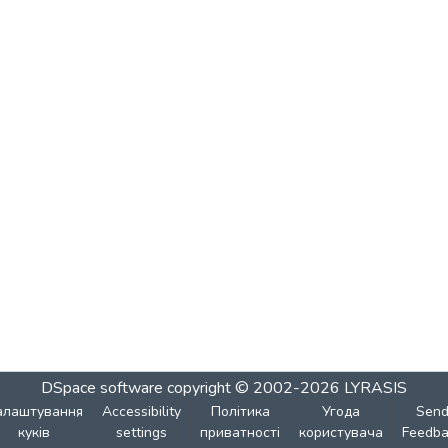
DSpace software
copyright © 2002-2026
LYRASIS
алаштування
Accessibility
Політика
Угода
Sen
куків
settings
приватності
користувача
Feedba