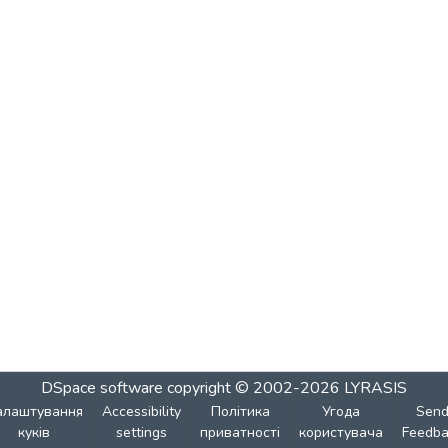
DSpace software
copyright © 2002-2026
LYRASIS
алаштування
Accessibility
Політика
Угода
Sen
куків
settings
приватності
користувача
Feedba