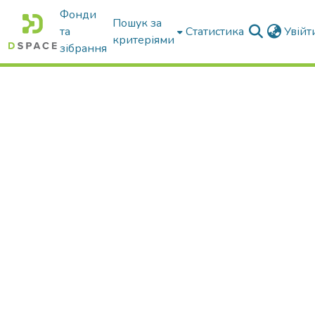
Фонди
Пошук за
та
Статистика
Увій
критеріями
зібрання