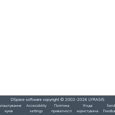
DSpace software
copyright © 2002-2026
LYRASIS
алаштування
Accessibility
Політика
Угода
Sen
куків
settings
приватності
користувача
Feedba