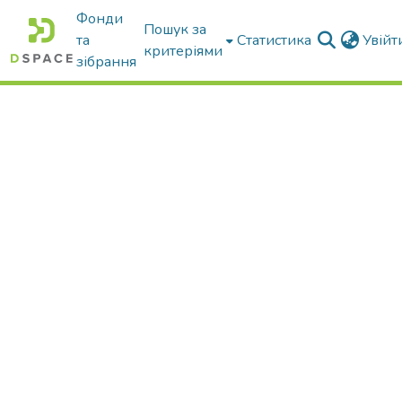
Фонди
Пошук за
та
Статистика
Увій
критеріями
зібрання