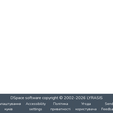
DSpace software
copyright © 2002-2026
LYRASIS
алаштування
Accessibility
Політика
Угода
Sen
куків
settings
приватності
користувача
Feedba