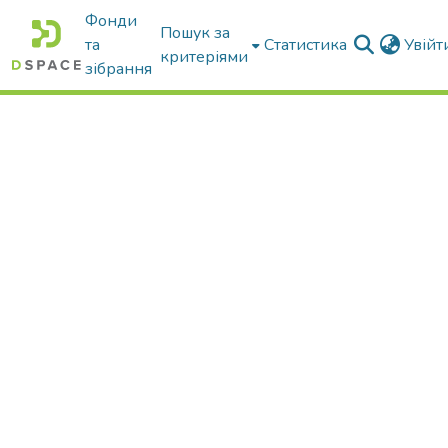
Фонди
Пошук за
та
Статистика
Увій
критеріями
зібрання