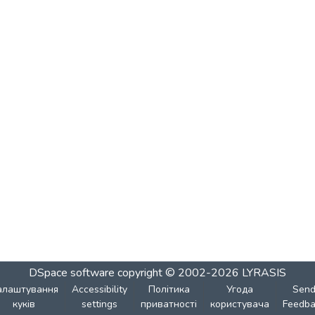
DSpace software
copyright © 2002-2026
LYRASIS
алаштування
Accessibility
Політика
Угода
Sen
куків
settings
приватності
користувача
Feedba