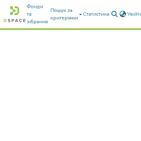
Фонди
Пошук за
та
Статистика
Увій
критеріями
зібрання