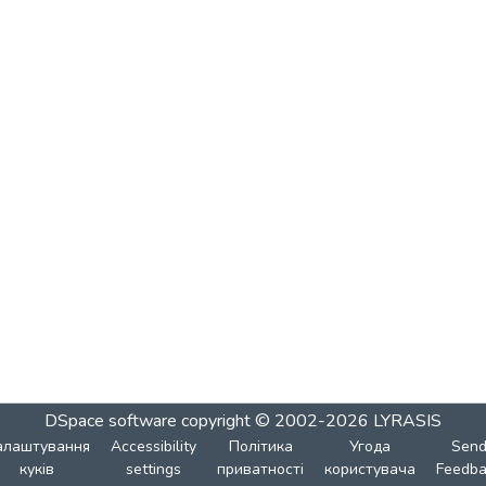
DSpace software
copyright © 2002-2026
LYRASIS
алаштування
Accessibility
Політика
Угода
Sen
куків
settings
приватності
користувача
Feedba