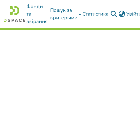
Фонди
Пошук за
та
Статистика
Увій
критеріями
зібрання