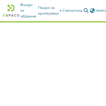
Фонди
Пошук за
та
Статистика
Увій
критеріями
зібрання