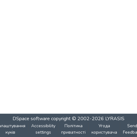
DSpace software
copyright © 2002-2026
LYRASIS
алаштування
Accessibility
Політика
Угода
Sen
куків
settings
приватності
користувача
Feedba