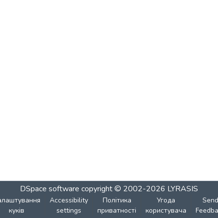
DSpace software
copyright © 2002-2026
LYRASIS
алаштування
Accessibility
Політика
Угода
Sen
куків
settings
приватності
користувача
Feedba