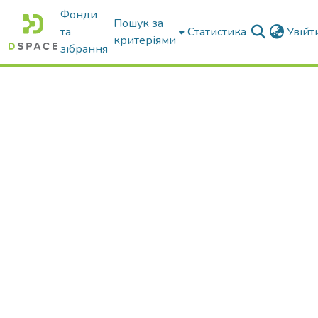
Фонди
Пошук за
та
Статистика
Увій
критеріями
зібрання