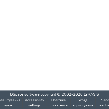
DSpace software
copyright © 2002-2026
LYRASIS
алаштування
Accessibility
Політика
Угода
Sen
куків
settings
приватності
користувача
Feedba