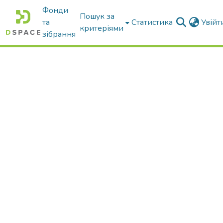
Фонди
Пошук за
та
Статистика
Увій
критеріями
зібрання