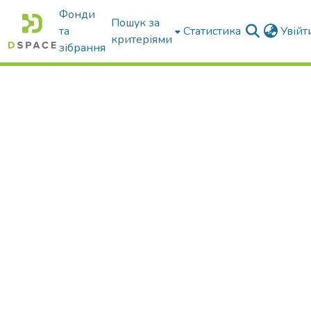
Фонди
Пошук за
та
Статистика
Увій
критеріями
зібрання