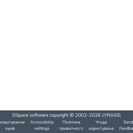
DSpace software
copyright © 2002-2026
LYRASIS
алаштування
Accessibility
Політика
Угода
Sen
куків
settings
приватності
користувача
Feedba