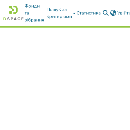
Фонди
Пошук за
та
Статистика
Увій
критеріями
зібрання