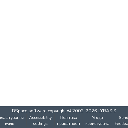
DSpace software
copyright © 2002-2026
LYRASIS
алаштування
Accessibility
Політика
Угода
Sen
куків
settings
приватності
користувача
Feedba