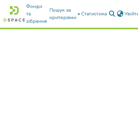
Фонди
Пошук за
та
Статистика
Увій
критеріями
зібрання