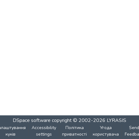
DSpace software
copyright © 2002-2026
LYRASIS
алаштування
Accessibility
Політика
Угода
Sen
куків
settings
приватності
користувача
Feedba