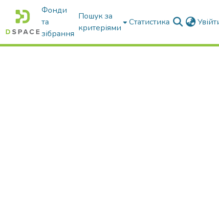
Фонди
Пошук за
та
Статистика
Увій
критеріями
зібрання