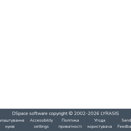
DSpace software
copyright © 2002-2026
LYRASIS
алаштування
Accessibility
Політика
Угода
Sen
куків
settings
приватності
користувача
Feedba