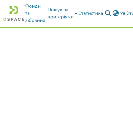
Фонди
Пошук за
та
Статистика
Увій
критеріями
зібрання