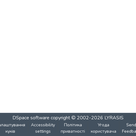
DSpace software
copyright © 2002-2026
LYRASIS
алаштування
Accessibility
Політика
Угода
Sen
куків
settings
приватності
користувача
Feedba