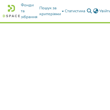
Фонди
Пошук за
та
Статистика
Увій
критеріями
зібрання