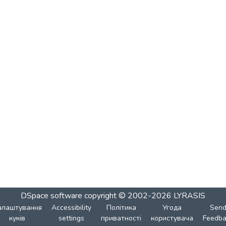
DSpace software
copyright © 2002-2026
LYRASIS
алаштування
Accessibility
Політика
Угода
Sen
куків
settings
приватності
користувача
Feedba