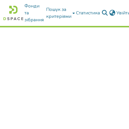
Фонди
Пошук за
та
Статистика
Увій
критеріями
зібрання