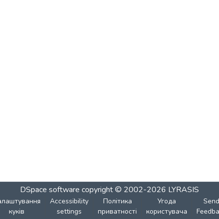
DSpace software
copyright © 2002-2026
LYRASIS
алаштування
Accessibility
Політика
Угода
Sen
куків
settings
приватності
користувача
Feedba