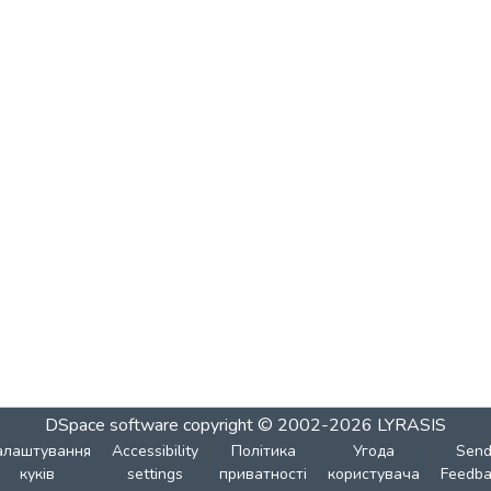
DSpace software
copyright © 2002-2026
LYRASIS
алаштування
Accessibility
Політика
Угода
Sen
куків
settings
приватності
користувача
Feedba