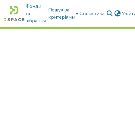
Фонди
Пошук за
та
Статистика
Увій
критеріями
зібрання