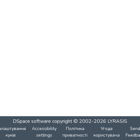
DSpace software
copyright © 2002-2026
LYRASIS
алаштування
Accessibility
Політика
Угода
Sen
куків
settings
приватності
користувача
Feedba