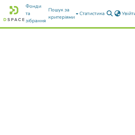
Фонди
Пошук за
та
Статистика
Увій
критеріями
зібрання