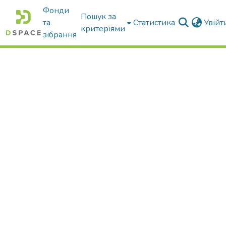
Фонди
Пошук за
та
Статистика
Увій
критеріями
зібрання