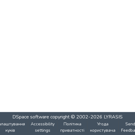
DSpace software
copyright © 2002-2026
LYRASIS
алаштування
Accessibility
Політика
Угода
Sen
куків
settings
приватності
користувача
Feedba