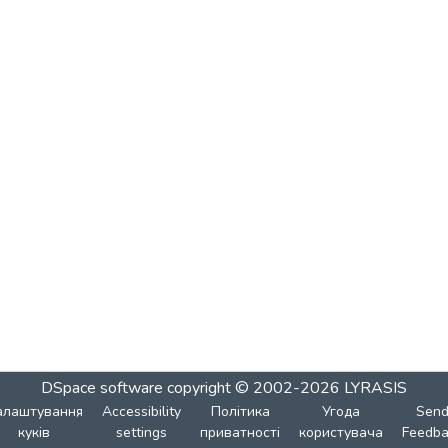
DSpace software
copyright © 2002-2026
LYRASIS
алаштування
Accessibility
Політика
Угода
Sen
куків
settings
приватності
користувача
Feedba