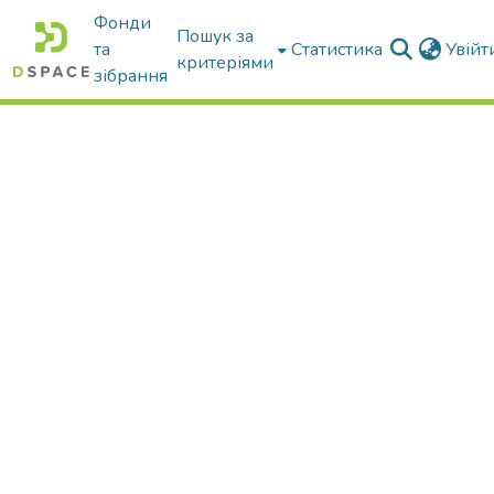
Фонди
Пошук за
та
Статистика
Увій
критеріями
зібрання