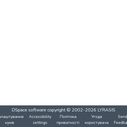
DSpace software
copyright © 2002-2026
LYRASIS
алаштування
Accessibility
Політика
Угода
Sen
куків
settings
приватності
користувача
Feedba