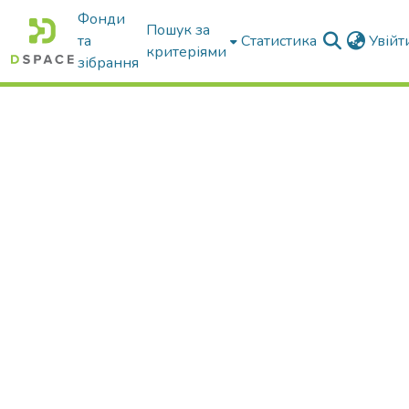
Фонди
Пошук за
та
Статистика
Увій
критеріями
зібрання