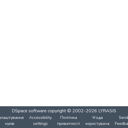
DSpace software
copyright © 2002-2026
LYRASIS
алаштування
Accessibility
Політика
Угода
Sen
куків
settings
приватності
користувача
Feedba