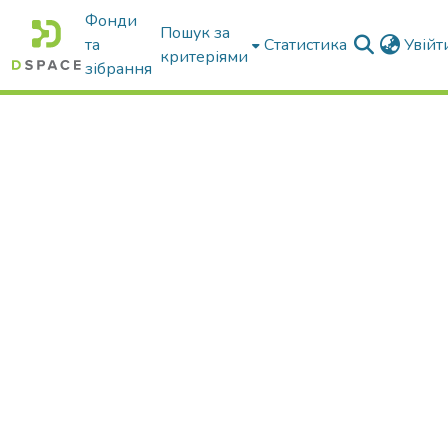
Фонди
Пошук за
та
Статистика
Увій
критеріями
зібрання