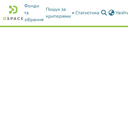
Фонди
Пошук за
та
Статистика
Увій
критеріями
зібрання