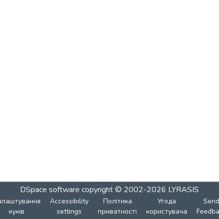
DSpace software
copyright © 2002-2026
LYRASIS
алаштування
Accessibility
Політика
Угода
Sen
куків
settings
приватності
користувача
Feedba