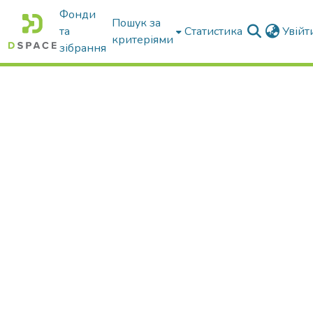
Фонди
Пошук за
та
Статистика
Увій
критеріями
зібрання