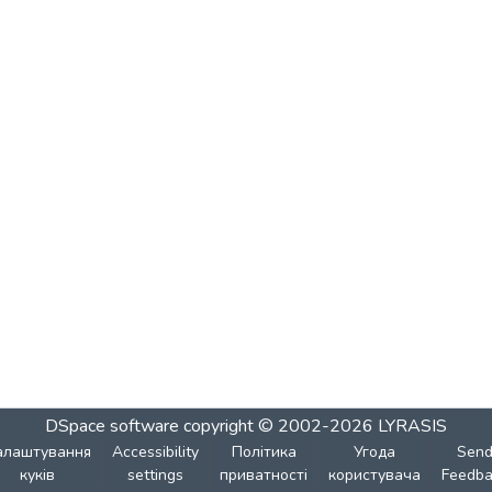
DSpace software
copyright © 2002-2026
LYRASIS
алаштування
Accessibility
Політика
Угода
Sen
куків
settings
приватності
користувача
Feedba