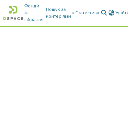
Фонди
Пошук за
та
Статистика
Увій
критеріями
зібрання