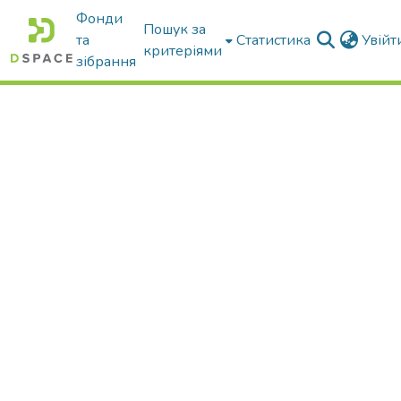
Фонди
Пошук за
та
Статистика
Увій
критеріями
зібрання