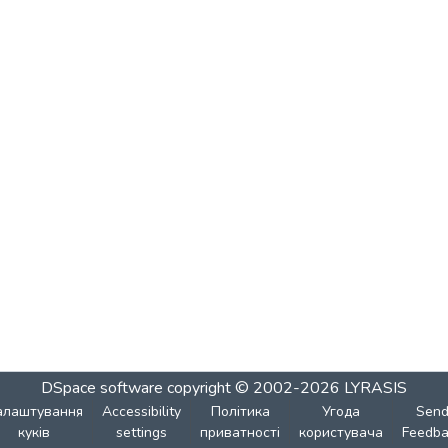
DSpace software
copyright © 2002-2026
LYRASIS
алаштування
Accessibility
Політика
Угода
Sen
куків
settings
приватності
користувача
Feedba