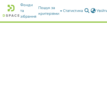
Фонди
Пошук за
та
Статистика
Увій
критеріями
зібрання