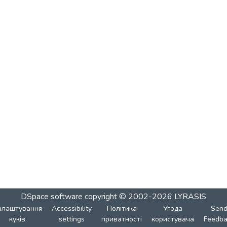
DSpace software
copyright © 2002-2026
LYRASIS
алаштування
Accessibility
Політика
Угода
Sen
куків
settings
приватності
користувача
Feedba