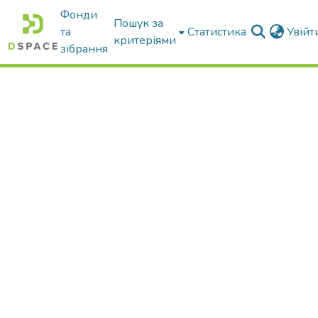
Фонди
Пошук за
та
Статистика
Увій
критеріями
зібрання