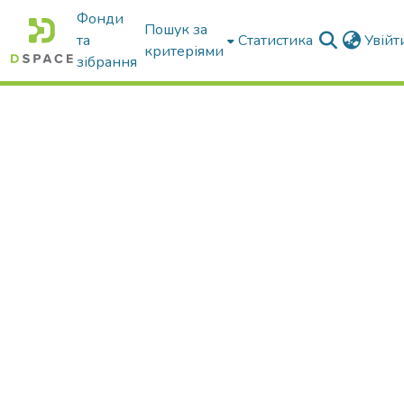
Фонди
Пошук за
та
Статистика
Увій
критеріями
зібрання