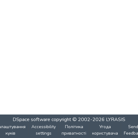
DSpace software
copyright © 2002-2026
LYRASIS
алаштування
Accessibility
Політика
Угода
Sen
куків
settings
приватності
користувача
Feedba