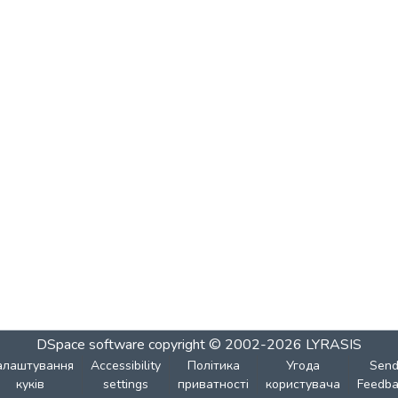
DSpace software
copyright © 2002-2026
LYRASIS
алаштування
Accessibility
Політика
Угода
Sen
куків
settings
приватності
користувача
Feedba