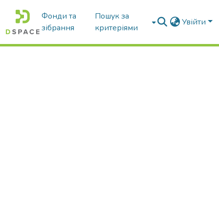
Фонди та
Пошук за
Увійти
зібрання
критеріями