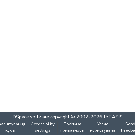
DSpace software
copyright © 2002-2026
LYRASIS
алаштування
Accessibility
Політика
Угода
Sen
куків
settings
приватності
користувача
Feedba