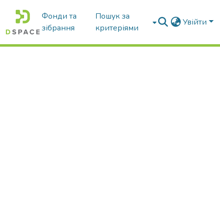
Фонди та
Пошук за
Увійти
зібрання
критеріями